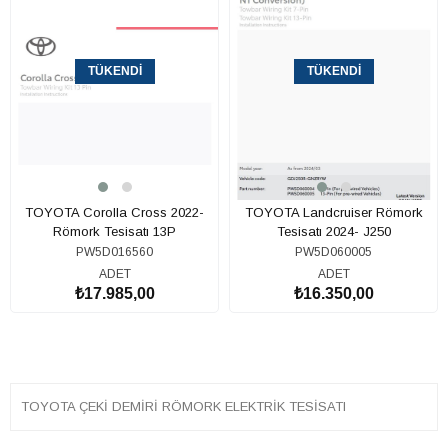
TÜKENDI
TÜKENDI
TOYOTA Corolla Cross 2022-
TOYOTA Landcruiser Römork
Römork Tesisatı 13P
Tesisatı 2024- J250
PW5D016560
PW5D060005
ADET
ADET
₺17.985,00
₺16.350,00
TOYOTA ÇEKİ DEMİRİ RÖMORK ELEKTRİK TESİSATI