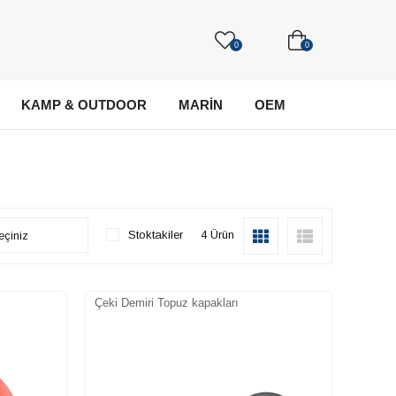
0
0
KAMP & OUTDOOR
MARİN
OEM
Stoktakiler
4 Ürün
Çeki Demiri Topuz kapakları