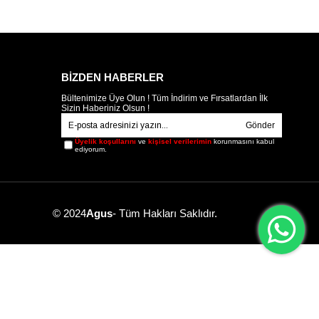
BİZDEN HABERLER
Bültenimize Üye Olun ! Tüm İndirim ve Fırsatlardan İlk
Sizin Haberiniz Olsun !
Gönder
Üyelik koşullarını
ve
kişisel verilerimin
korunmasını kabul
ediyorum.
© 2024
Agus
- Tüm Hakları Saklıdır.