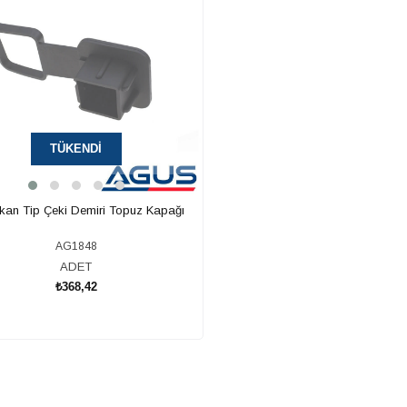
TÜKENDI
kan Tip Çeki Demiri Topuz Kapağı
AG1848
ADET
₺368,42