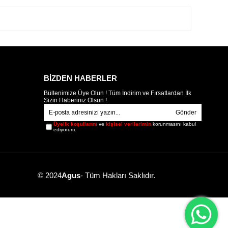
BİZDEN HABERLER
Bültenimize Üye Olun ! Tüm İndirim ve Fırsatlardan İlk
Sizin Haberiniz Olsun !
Gönder
Üyelik koşullarını
ve
kişisel verilerimin
korunmasını kabul
ediyorum.
© 2024
Agus
- Tüm Hakları Saklıdır.