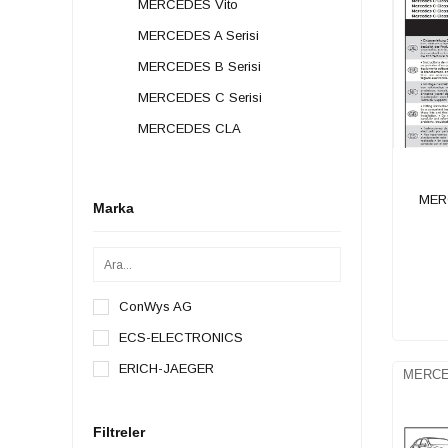
MERCEDES Vito
MERCEDES A Serisi
MERCEDES B Serisi
MERCEDES C Serisi
MERCEDES CLA
MERCEDES E Serisi
MERCEDES GLA
MERC
Marka
MERCEDES GLB
MERCEDES GLC
MERCEDES GLS
ConWys AG
MERCEDES X Class
ECS-ELECTRONICS
IVECO
ERICH-JAEGER
MERCED
JAECOO
ALFA ROMEO
Filtreler
FOTON