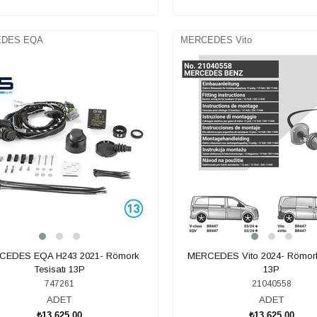
SEPETE EKLE
SEPETE EKLE
DES EQA
MERCEDES Vito
CEDES EQA H243 2021- Römork
MERCEDES Vito 2024- Römork
Tesisatı 13P
13P
747261
21040558
ADET
ADET
₺13.625,00
₺13.625,00