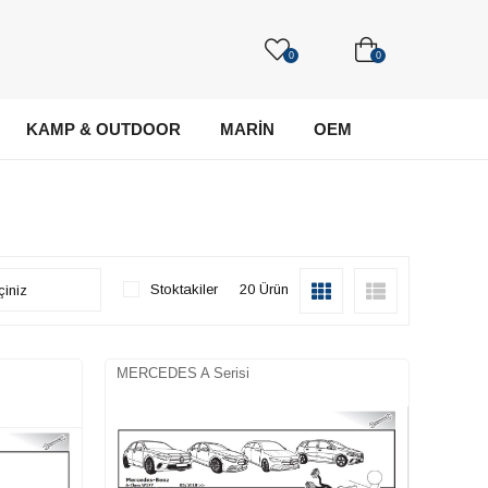
0
0
KAMP & OUTDOOR
MARİN
OEM
Stoktakiler
20 Ürün
MERCEDES A Serisi