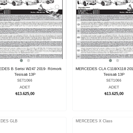
DES B Serisi W247 2019- Römork
MERCEDES CLA C118/X118 201
Tesisatı 13P
Tesisatı 13P
SET1066
SET1066
ADET
ADET
₺13.625,00
₺13.625,00
SEPETE EKLE
SEPETE EKLE
DES GLB
MERCEDES X Class