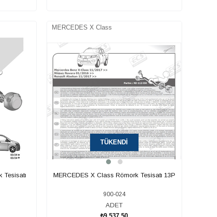
SEPETE EKLE
MERCEDES X Class
TÜKENDI
 Tesisatı
MERCEDES X Class Römork Tesisatı 13P
900-024
ADET
₺9.537,50