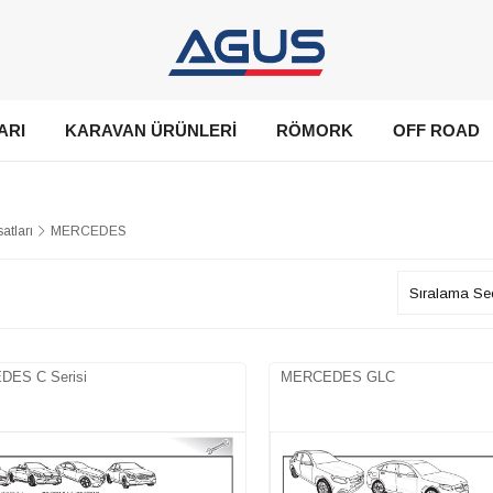
ARI
KARAVAN ÜRÜNLERİ
RÖMORK
OFF ROAD
atları
MERCEDES
ES C Serisi
MERCEDES GLC