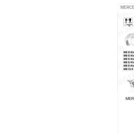
MERCED
MERC