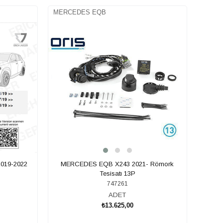
MERCEDES EQB
019-2022
MERCEDES EQB X243 2021- Römork
Tesisatı 13P
747261
ADET
₺13.625,00