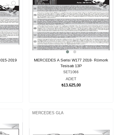
015-2019
MERCEDES A Serisi W177 2018- Römork
Tesisatı 13P
SET1066
ADET
₺13.625,00
SEPETE EKLE
MERCEDES GLA