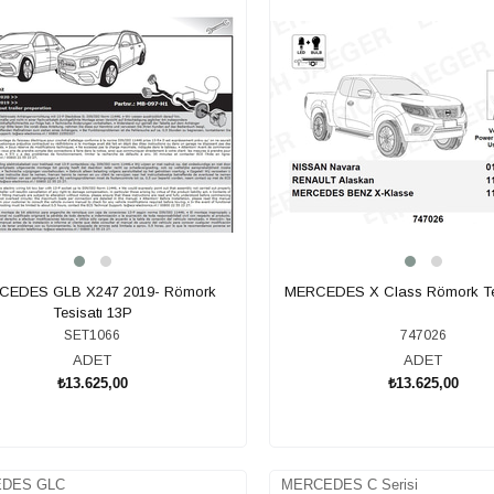
CEDES GLB X247 2019- Römork
MERCEDES X Class Römork Tes
Tesisatı 13P
SET1066
747026
ADET
ADET
₺13.625,00
₺13.625,00
SEPETE EKLE
SEPETE EKLE
DES GLC
MERCEDES C Serisi