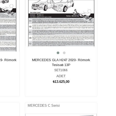
9- Römork
MERCEDES GLA H247 2020- Römork
Tesisatı 13P
SET1066
ADET
₺13.625,00
SEPETE EKLE
MERCEDES C Serisi