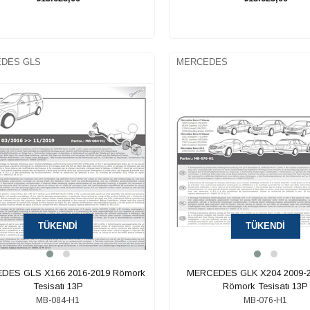
SEPETE EKLE
SEPETE EKLE
DES GLS
MERCEDES
TÜKENDI
TÜKENDI
DES GLS X166 2016-2019 Römork
MERCEDES GLK X204 2009-2
Tesisatı 13P
Römork Tesisatı 13P
MB-084-H1
MB-076-H1