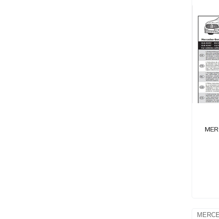
KIA
LADA
LANCIA
LAND ROVER
MAN
MAZDA
MG
MINI
MITSUBISHI
MER
NISSAN
OPEL
PEUGEOT
PORSCHE
RENAULT
MERCE
SEAT