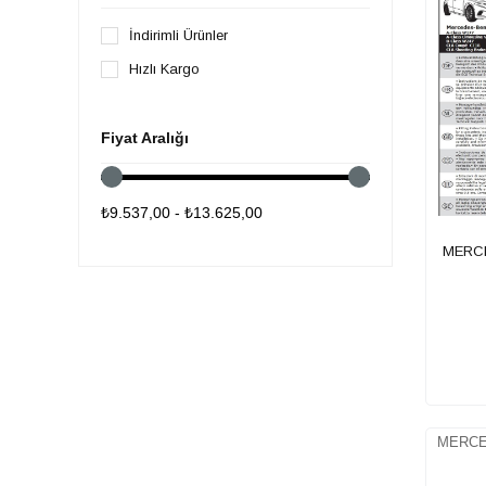
AUDI
İndirimli Ürünler
BMW
Hızlı Kargo
BYD
CITROEN
Fiyat Aralığı
CUPRA
DACIA
₺9.537,00 - ₺13.625,00
DS Automobiles
MERCE
FIAT
FORD
HONDA
HYUNDAI
ISUZU
JAGUAR
MERCE
JEEP