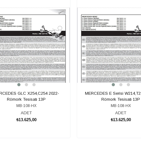
RCEDES GLC X254,C254 2022-
MERCEDES E Serisi W214,T2
Römork Tesisatı 13P
Römork Tesisatı 13P
MB-108-HX
MB-108-HX
ADET
ADET
₺13.625,00
₺13.625,00
SEPETE EKLE
SEPETE EKLE