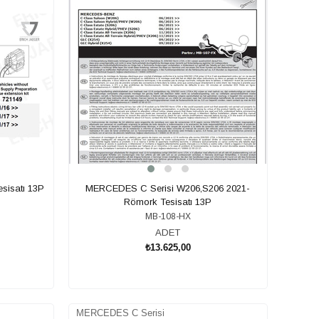
isatı 13P
MERCEDES C Serisi W206,S206 2021-
Römork Tesisatı 13P
MB-108-HX
ADET
₺13.625,00
SEPETE EKLE
MERCEDES C Serisi