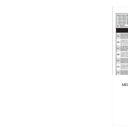
SKODA
SSANGYOUNG
SUBARU
SUZUKI
TATA
TESLA
TOYOTA
VOLKSWAGEN
VOLVO
ME