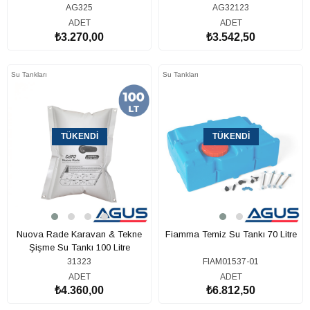
AG325
AG32123
ADET
ADET
₺3.270,00
₺3.542,50
Su Tankları
Su Tankları
TÜKENDI
TÜKENDI
Nuova Rade Karavan & Tekne
Fiamma Temiz Su Tankı 70 Litre
Şişme Su Tankı 100 Litre
31323
FIAM01537-01
ADET
ADET
₺4.360,00
₺6.812,50