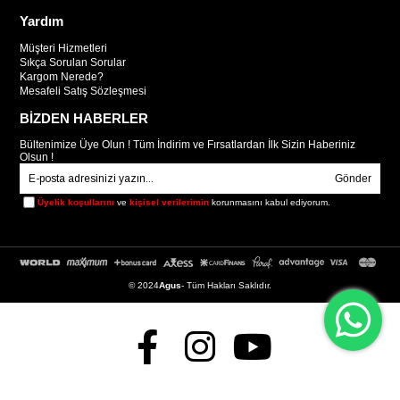
Yardım
Karavan su tankları genellikle hafif ve taşınabilir malzemelerden
Müşteri Hizmetleri
üretilir, bu da seyahat edenlerin su ihtiyaçlarını kolayca
Sıkça Sorulan Sorular
karşılamalarını sağlar.
Kargom Nerede?
Mesafeli Satış Sözleşmesi
Kapasite
BİZDEN HABERLER
Bültenimize Üye Olun ! Tüm İndirim ve Fırsatlardan İlk Sizin Haberiniz
Olsun !
Gönder
Farklı boyutlarda ve kapasitelerdeki su tankları, kullanıcıların
Üyelik koşullarını
ve
kişisel verilerimin
korunmasını kabul ediyorum.
seyahat süresince ihtiyaçlarına uygun miktarda su taşımalarına
olanak tanır. Karavandaki alan düşünülerek uygun depo ölçüsü
seçilmelidir.
© 2024
Agus
- Tüm Hakları Saklıdır.
Dayanıklılık
Seyahat sırasında karavan su tankları, çeşitli hava koşullarına