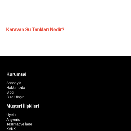
Karavan Su Tankları Nedir?
Karavan su tankları, karavanla seyahat edenlerin ihtiyaçlarına
uygun taşınabilir ve sabit su depolama çözümleridir. Bu özel
tanklar, çekme karavan, motokaravan ve camperlarda temiz
Kurumsal
içme suyu taşımak için tasarlanmıştır.
Anasayfa
Hakkımızda
Blog
Bize Ulaşın
Su Tanklarının Özellikleri
Müşteri İlişkileri
Taşınabilirlik
Üyelik
Alışveriş
Teslimat ve İade
KVKK