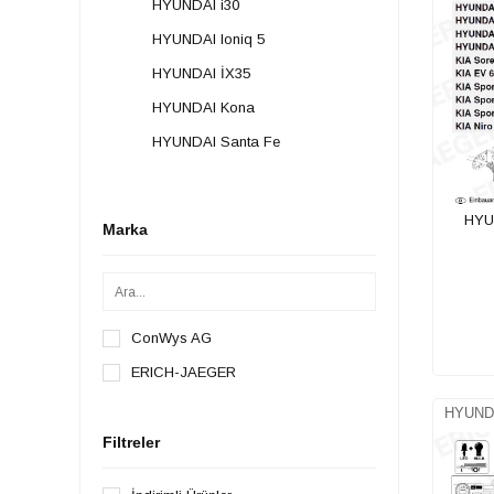
HYUNDAI i30
HYUNDAI Ioniq 5
HYUNDAI İX35
HYUNDAI Kona
HYUNDAI Santa Fe
HYUNDAI Tucson
IVECO
HYU
Marka
JAECOO
ALFA ROMEO
FOTON
ConWys AG
AUDI
ERICH-JAEGER
BMW
HYUNDA
BYD
Filtreler
CITROEN
CUPRA