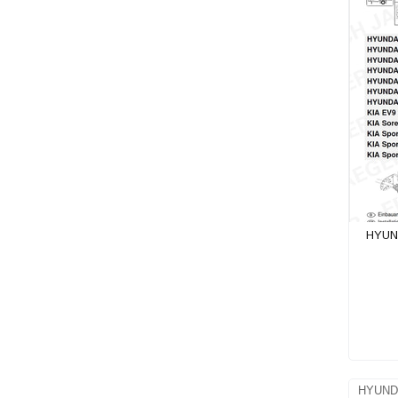
MERCEDES
MG
MINI
MITSUBISHI
NISSAN
OPEL
PEUGEOT
PORSCHE
RENAULT
HYUND
SEAT
SKODA
SSANGYOUNG
SUBARU
SUZUKI
HYUNDA
TATA