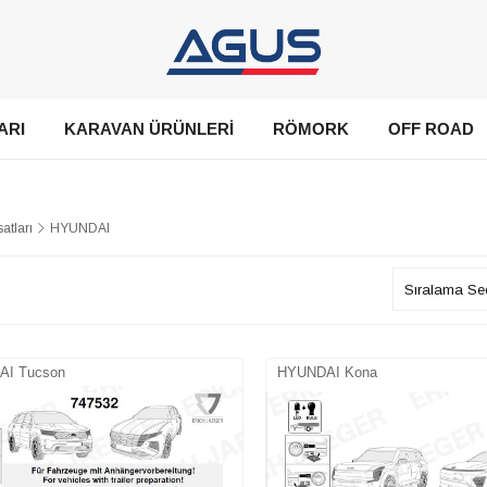
ARI
KARAVAN ÜRÜNLERİ
RÖMORK
OFF ROAD
atları
HYUNDAI
I Tucson
HYUNDAI Kona