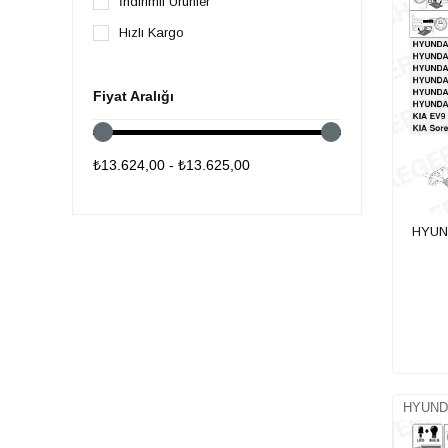
İndirimli Ürünler
DACIA
Hızlı Kargo
DS Automobiles
FIAT
Fiyat Aralığı
FORD
HONDA
₺13.624,00 - ₺13.625,00
ISUZU
JAGUAR
HYUND
JEEP
KIA
LADA
LANCIA
LAND ROVER
MAN
HYUNDA
MAZDA