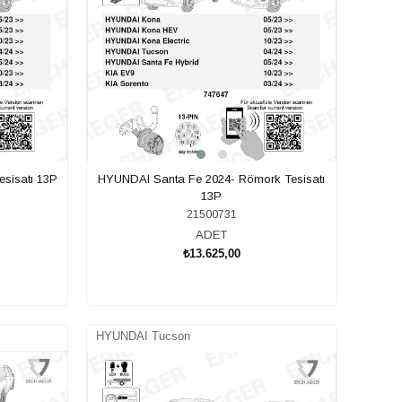
sisatı 13P
HYUNDAI Santa Fe 2024- Römork Tesisatı
13P
21500731
ADET
₺13.625,00
SEPETE EKLE
HYUNDAI Tucson