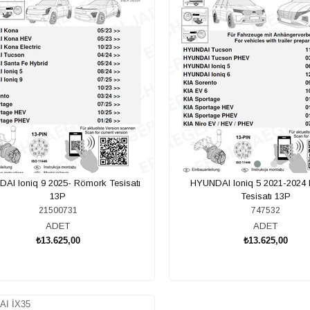
AI Ioniq 9 2025- Römork Tesisatı
HYUNDAI Ioniq 5 2021-2024
13P
Tesisatı 13P
21500731
747532
ADET
ADET
₺13.625,00
₺13.625,00
SEPETE EKLE
SEPETE EKLE
I İX35