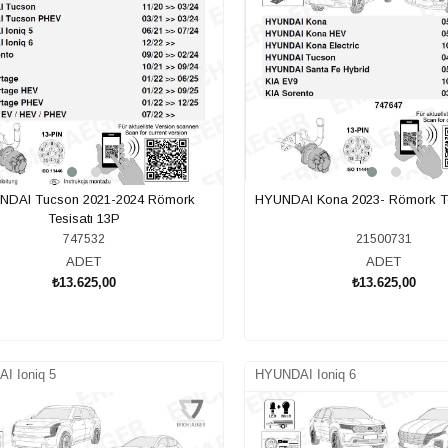
NDAI Tucson 2021-2024 Römork
HYUNDAI Kona 2023- Römork Te
Tesisatı 13P
747532
21500731
ADET
ADET
₺13.625,00
₺13.625,00
SEPETE EKLE
SEPETE EKLE
I Ioniq 5
HYUNDAI Ioniq 6