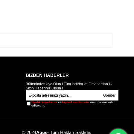
BİZDEN HABERLER
Bültenimize Üye Olun ! Tüm İndirim ve Fırsatlardan İlk
Sizin Haberiniz Olsun !
Gönder
Üyelik koşullarını
ve
kişisel verilerimin
korunmasını kabul
ediyorum.
© 2024
Agus
- Tüm Hakları Saklıdır.