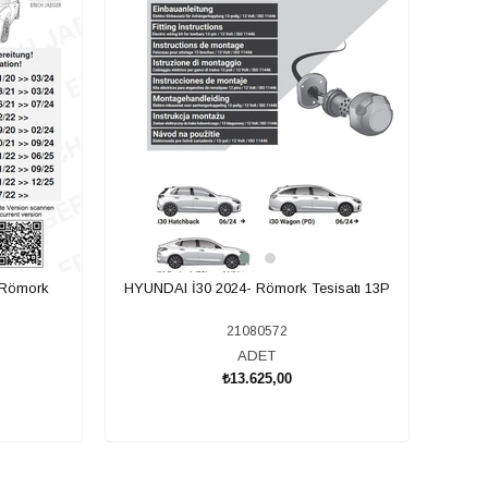
 Römork
HYUNDAI İ30 2024- Römork Tesisatı 13P
21080572
ADET
₺13.625,00
SEPETE EKLE