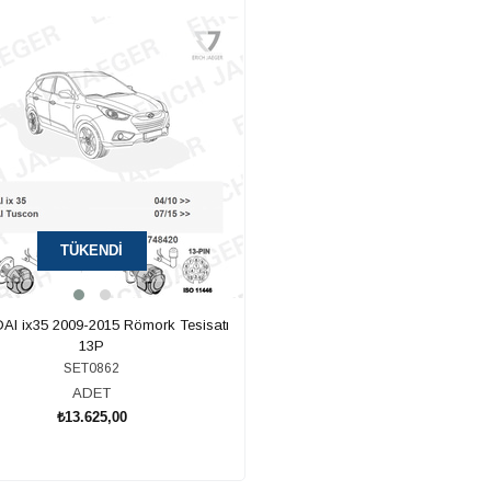
TÜKENDI
I ix35 2009-2015 Römork Tesisatı
13P
SET0862
ADET
₺13.625,00