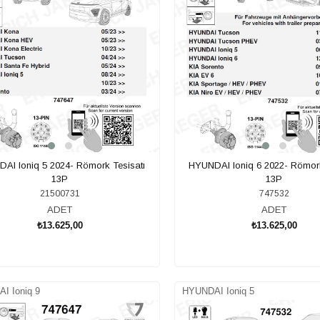
AI Ioniq 5 2024- Römork Tesisatı
HYUNDAI Ioniq 6 2022- Römork
13P
13P
21500731
747532
ADET
ADET
₺13.625,00
₺13.625,00
SEPETE EKLE
SEPETE EKLE
I Ioniq 9
HYUNDAI Ioniq 5