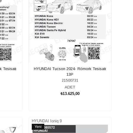
 Tesisatı
HYUNDAI Tucson 2024- Römork Tesisatı
13P
21500731
ADET
₺13.625,00
SEPETE EKLE
HYUNDAI Ioniq 9
Yeni
Ürün