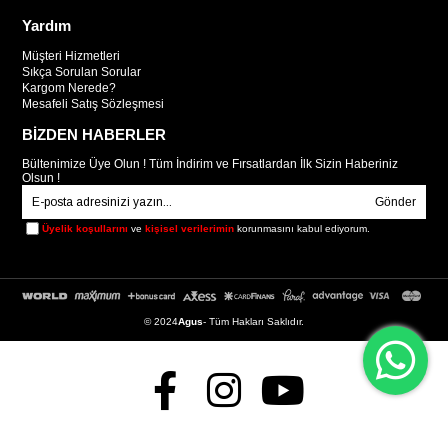
Yardım
Müşteri Hizmetleri
Sıkça Sorulan Sorular
Kargom Nerede?
Mesafeli Satış Sözleşmesi
BİZDEN HABERLER
Bültenimize Üye Olun ! Tüm İndirim ve Fırsatlardan İlk Sizin Haberiniz
Olsun !
Gönder
Üyelik koşullarını
ve
kişisel verilerimin
korunmasını kabul ediyorum.
© 2024
Agus
- Tüm Hakları Saklıdır.