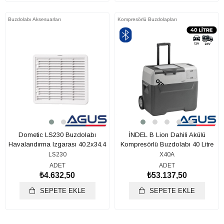
Buzdolabı Aksesuarları
Kompresörlü Buzdolapları
Dometic LS230 Buzdolabı
İNDEL B Lion Dahili Akülü
Havalandırma Izgarası 40.2x34.4
Kompresörlü Buzdolabı 40 Litre
cm
LS230
X40A
ADET
ADET
₺4.632,50
₺53.137,50
SEPETE EKLE
SEPETE EKLE