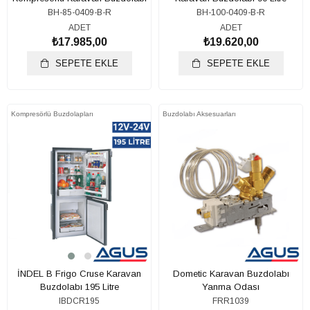
85 Litre
BH-85-0409-B-R
BH-100-0409-B-R
ADET
ADET
₺17.985,00
₺19.620,00
SEPETE EKLE
SEPETE EKLE
Kompresörlü Buzdolapları
Buzdolabı Aksesuarları
İNDEL B Frigo Cruse Karavan
Dometic Karavan Buzdolabı
Buzdolabı 195 Litre
Yanma Odası
IBDCR195
FRR1039