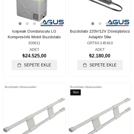
Icepeak Donduruculu LG
Buzdolabı 220V/12V Dönüştürücü
Kompresörlü Mobil Buzdolabı
Adaptör 59w
12/24/220V 50 Litre
300611
GRT60-145410
ADET
ADET
₺24.525,00
₺2.180,00
SEPETE EKLE
SEPETE EKLE
Buzdolabı Aksesuarları
Buzdolabı Aksesuarları
Yeni
Ürün