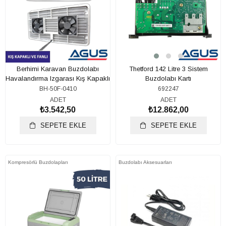
Berhimi Karavan Buzdolabı
Thetford 142 Litre 3 Sistem
Havalandırma Izgarası Kış Kapaklı
Buzdolabı Kartı
ve Çift Fanlı
BH-50F-0410
692247
ADET
ADET
₺3.542,50
₺12.862,00
SEPETE EKLE
SEPETE EKLE
Kompresörlü Buzdolapları
Buzdolabı Aksesuarları