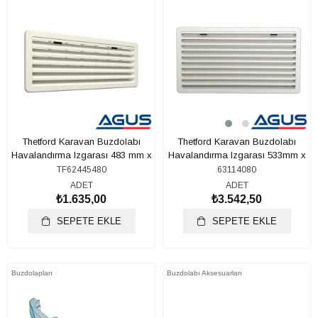
Thetford Karavan Buzdolabı
Thetford Karavan Buzdolabı
Havalandırma Izgarası 483 mm x
Havalandırma Izgarası 533mm x
186 mm
281mm
TF62445480
63114080
ADET
ADET
₺1.635,00
₺3.542,50
SEPETE EKLE
SEPETE EKLE
Buzdolapları
Buzdolabı Aksesuarları