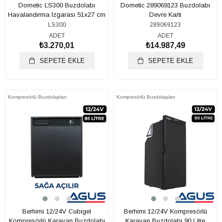
Dometic LS300 Buzdolabı
Dometic 289069123 Buzdolabı
Havalandırma Izgarası 51x27 cm
Devre Kartı
LS300
289069123
ADET
ADET
₺3.270,01
₺14.987,49
SEPETE EKLE
SEPETE EKLE
Kompresörlü Buzdolapları
Kompresörlü Buzdolapları
Berhimi 12/24V Cubigel
Berhimi 12/24V Kompresörlü
Kompresörlü Karavan Buzdolabı
Karavan Buzdolabı 90 Litre