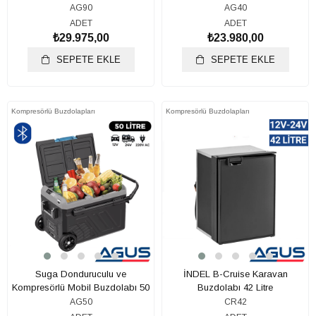
LT
AG90
AG40
ADET
ADET
₺29.975,00
₺23.980,00
SEPETE EKLE
SEPETE EKLE
Kompresörlü Buzdolapları
Kompresörlü Buzdolapları
Suga Donduruculu ve
İNDEL B-Cruise Karavan
Kompresörlü Mobil Buzdolabı 50
Buzdolabı 42 Litre
LT
AG50
CR42