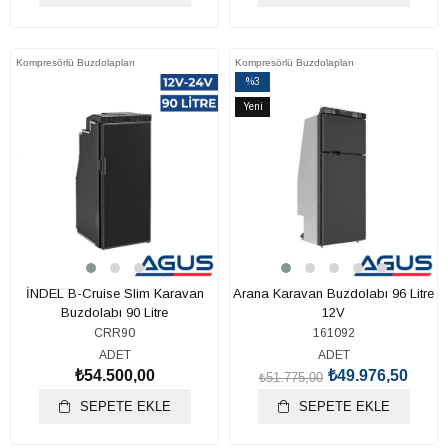
Kompresörlü Buzdolapları
Kompresörlü Buzdolapları
%3
İndirim
Yeni
%3İndirim
Ürün
İNDEL B-Cruise Slim Karavan
Arana Karavan Buzdolabı 96 Litre
Buzdolabı 90 Litre
12V
CRR90
161092
ADET
ADET
₺54.500,00
₺49.976,50
₺51.775,00
SEPETE EKLE
SEPETE EKLE