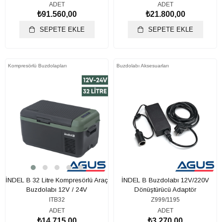
ADET
ADET
₺91.560,00
₺21.800,00
SEPETE EKLE
SEPETE EKLE
Kompresörlü Buzdolapları
Buzdolabı Aksesuarları
İNDEL B 32 Litre Kompresörlü Araç
İNDEL B Buzdolabı 12V/220V
Buzdolabı 12V / 24V
Dönüştürücü Adaptör
ITB32
Z999/1195
ADET
ADET
₺14.715,00
₺3.270,00