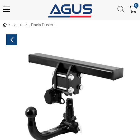
0
Dacia Duster Sökülebilir Çeki Demiri