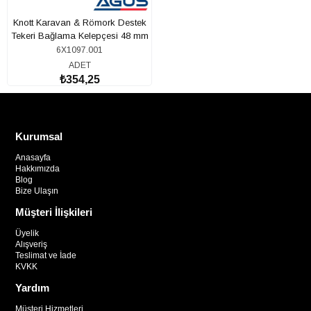
Knott Karavan & Römork Destek
Tekeri Bağlama Kelepçesi 48 mm
Metal
6X1097.001
ADET
₺354,25
Kurumsal
Anasayfa
Hakkımızda
Blog
Bize Ulaşın
Müşteri İlişkileri
Üyelik
Alışveriş
Teslimat ve İade
KVKK
Yardım
Müşteri Hizmetleri