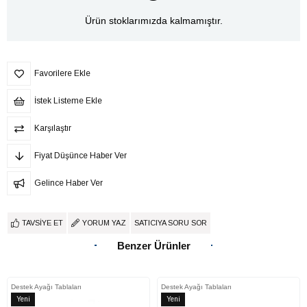
Ürün stoklarımızda kalmamıştır.
Favorilere Ekle
İstek Listeme Ekle
Karşılaştır
Fiyat Düşünce Haber Ver
Gelince Haber Ver
TAVSIYE ET
YORUM YAZ
SATICIYA SORU SOR
Benzer Ürünler
Destek Ayağı Tablaları
Destek Ayağı Tablaları
Yeni
Yeni