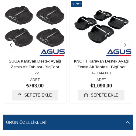
Ürün
Ürün
Fırsat
Ürünü
SUGA Karavan Destek Ayağı
KNOTT Karavan Destek Ayağı
Zemin Alt Tablası -BigFoot
Zemin Alt Tablası -BigFoot
LJ22
423344.001
ADET
ADET
₺763,00
₺1.090,00
SEPETE EKLE
SEPETE EKLE
ÜRÜN ÖZELLIKLERI