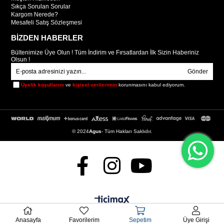
Sıkça Sorulan Sorular
Kargom Nerede?
Mesafeli Satış Sözleşmesi
BİZDEN HABERLER
Bültenimize Üye Olun ! Tüm İndirim ve Fırsatlardan İlk Sizin Haberiniz
Olsun !
Gönder
Üyelik koşullarını
ve
kişisel verilerimin
korunmasını kabul ediyorum.
© 2024
Agus
- Tüm Hakları Saklıdır.
Anasayfa
Favorilerim
Sepetim
Üye Girişi