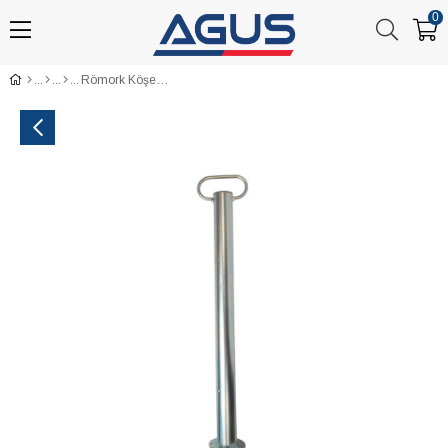
0
Römork Köşe Destek Sabitleme Ayağı ⌀48mm 700mm