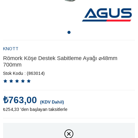
KNOTT
Römork Köşe Destek Sabitleme Ayağı ⌀48mm
700mm
Stok Kodu
(863014)
₺763,00
(KDV Dahil)
₺254,33
'den başlayan taksitlerle