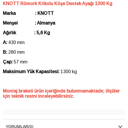
KNOTT Römork Krikolu Köşe Destek Ayağı 1300 Kg
Marka : KNOTT
Menşei : Almanya
Ağırlık : 5,6 Kg
A:
430 mm
B:
280 mm
Çap:
57 mm
Maksimum Yük Kapasitesi:
1300 kg
Montaj braketi ürün içeriğinde bulunmamaktadır, ölçüler
için teknik resmi inceleyebilirsiniz.
YORUMLAR
(0)