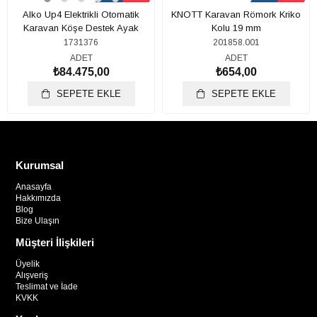
Alko Up4 Elektrikli Otomatik
KNOTT Karavan Römork Kriko
Karavan Köşe Destek Ayak
Kolu 19 mm
1731376
201858.001
ADET
ADET
₺84.475,00
₺654,00
SEPETE EKLE
SEPETE EKLE
Kurumsal
Anasayfa
Hakkımızda
Blog
Bize Ulaşın
Müşteri İlişkileri
Üyelik
Alışveriş
Teslimat ve İade
KVKK