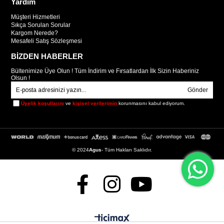
Yardım
Müşteri Hizmetleri
Sıkça Sorulan Sorular
Kargom Nerede?
Mesafeli Satış Sözleşmesi
BİZDEN HABERLER
Bültenimize Üye Olun ! Tüm İndirim ve Fırsatlardan İlk Sizin Haberiniz
Olsun !
Gönder
Üyelik koşullarını
ve
kişisel verilerimin
korunmasını kabul ediyorum.
© 2024
Agus
- Tüm Hakları Saklıdır.