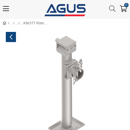
0
KNOTT Römork Krikolu Köşe Destek Ayağı 1300 Kg