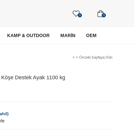
0
0
KAMP & OUTDOOR
MARİN
OEM
< < Önceki Sayfaya Dön
 Köşe Destek Ayak 1100 kg
ahil)
rle