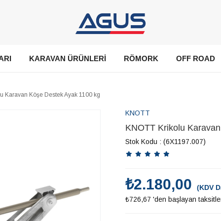
ARI
KARAVAN ÜRÜNLERİ
RÖMORK
OFF ROAD
u Karavan Köşe Destek Ayak 1100 kg
KNOTT
KNOTT Krikolu Karavan
Stok Kodu
(6X1197.007)
₺2.180,00
(KDV D
₺726,67
'den başlayan taksitle