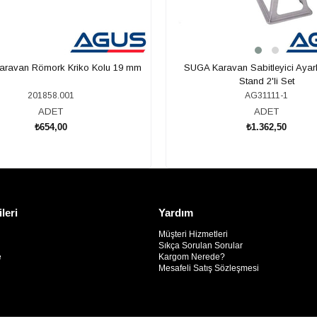
ravan Römork Kriko Kolu 19 mm
SUGA Karavan Sabitleyici Ayarl
Stand 2'li Set
201858.001
AG31111-1
ADET
ADET
₺654,00
₺1.362,50
SEPETE EKLE
SEPETE EKLE
ileri
Yardım
Müşteri Hizmetleri
Sıkça Sorulan Sorular
e
Kargom Nerede?
Mesafeli Satış Sözleşmesi