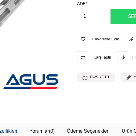
ADET
Favorilere Ekle
Karşılaştır
F
TAVSIYE ET
Y
ellikleri
Yorumlar
(0)
Ödeme Seçenekleri
Ürün Ö