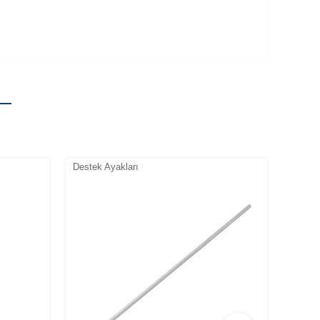
Destek Ayakları
Destek
Yeni
Ürün