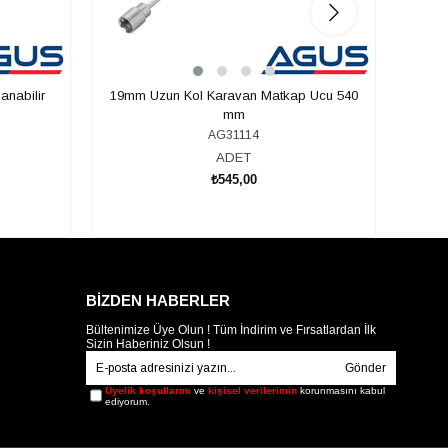
anabilir
19mm Uzun Kol Karavan Matkap Ucu 540
SUGA
mm
AG31114
ADET
₺545,00
SEPETE EKLE
BİZDEN HABERLER
Bültenimize Üye Olun ! Tüm İndirim ve Fırsatlardan İlk
Sizin Haberiniz Olsun !
Gönder
Üyelik koşullarını
ve
kişisel verilerimin
korunmasını kabul
ediyorum.