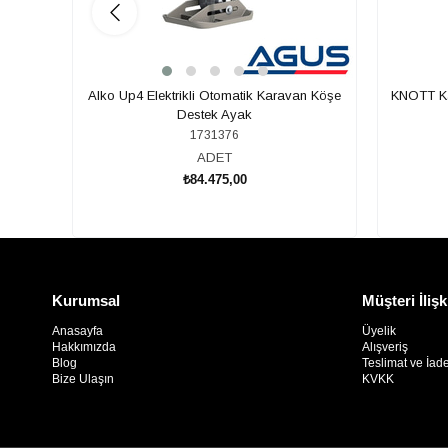
Alko Up4 Elektrikli Otomatik Karavan Köşe
KNOTT Ka
Destek Ayak
1731376
ADET
₺84.475,00
SEPETE EKLE
Kurumsal
Müşteri İlişk
Anasayfa
Üyelik
Hakkımızda
Alışveriş
Blog
Teslimat ve İad
Bize Ulaşın
KVKK