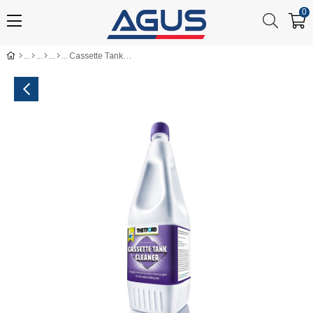
0
Cassette Tank Cleaner Periyodik Tuvalet Kaset Tankı Temizleyicisi