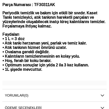
Parça Numarası : TF30311AK
Periyodik temizlik ve bakım için etkili bir sıvıdır. Kaset
Tankı temizleyici, atık tankının hareketli parçaları ve
yüzeylerinde oluşabilecek inatçı kireç kalıntılarını temizler.
Fırçalamaya ihtiyaç kalmaz.
Faydaları
• 1 L = 3 doz
• Atık tankı herzaman yeni, parlak ve temiz kalır.
• Atık tankının hizmet ömrünü uzatır.
• Ovalama gerekli değildir.
• Kalıntıların temizlenmesinin en kolay yolu.
• Hoş, ferah bir koku bırakır.
• Optimum sonuçlar için yılda 2 ila 3 kez kullanın.
• 1L şişede mevcuttur.
YORUMLAR
(0)
ÖDEME SEÇENEKLERI