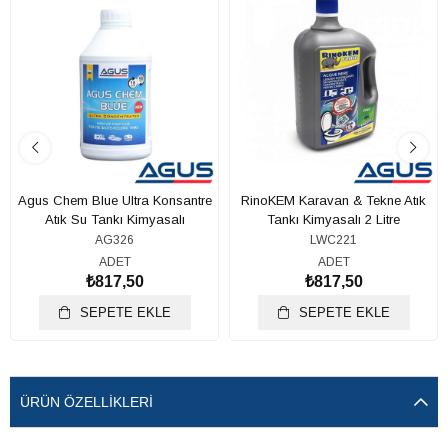
Agus Chem Blue Ultra Konsantre
RinoKEM Karavan & Tekne Atık
Atık Su Tankı Kimyasalı
Tankı Kimyasalı 2 Litre
AG326
LWC221
ADET
ADET
₺817,50
₺817,50
SEPETE EKLE
SEPETE EKLE
ÜRÜN ÖZELLIKLERI