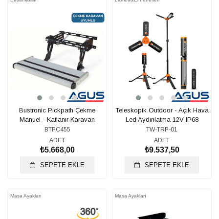
Bustronic Pickpath Çekme
Teleskopik Outdoor - Açık Hava
Manuel - Katlanır Karavan
Led Aydınlatma 12V IP68
Basamağı 455mm
BTPC455
TW-TRP-01
ADET
ADET
₺5.668,00
₺9.537,50
SEPETE EKLE
SEPETE EKLE
Masa Ayakları
Masa Ayakları