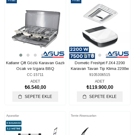
Fırsat
Fırsat
Ürünü
Ürünü
Katlanır Çift Gözlü Karavan Gazlı
Dometic Freshjet FJX4 2200
Ocak ve Izgara BBQ
Karavan Tavan Tip Klima 2200w
7500 BTU
CC-15711
9105306515
ADET
ADET
₺6.540,00
₺119.900,00
SEPETE EKLE
SEPETE EKLE
Aparatlar
Tente Aksesuarları