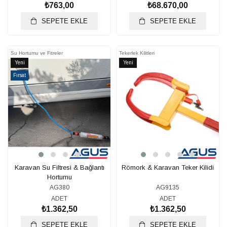
₺763,00
₺68.670,00
SEPETE EKLE
SEPETE EKLE
Su Hortumu ve Fitreler
Tekerlek Kilitleri
Yeni
Yeni
Ürün
Ürün
Fırsat
Ürünü
Karavan Su Filtresi & Bağlantı
Römork & Karavan Teker Kilidi
Hortumu
AG380
AG9135
ADET
ADET
₺1.362,50
₺1.362,50
SEPETE EKLE
SEPETE EKLE