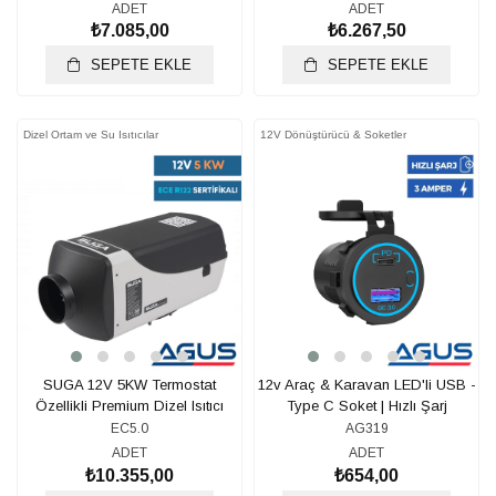
ADET
ADET
₺7.085,00
₺6.267,50
SEPETE EKLE
SEPETE EKLE
Dizel Ortam ve Su Isıtıcılar
12V Dönüştürücü & Soketler
SUGA 12V 5KW Termostat
12v Araç & Karavan LED'li USB -
Özellikli Premium Dizel Isıtıcı
Type C Soket | Hızlı Şarj
EC5.0
AG319
ADET
ADET
₺10.355,00
₺654,00