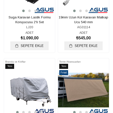
Suga Karavan Lastik Formu
19mm Uzun Kol Karavan Matkap
Koruyucusu 2'li Set
Ucu 540 mm
LJ20
AG31114
ADET
ADET
₺1.090,00
₺545,00
SEPETE EKLE
SEPETE EKLE
Branda ve Kılıflar
Tente Aksesuarları
Yeni
Yeni
Ürün
Ürün
Fırsat
Ürünü