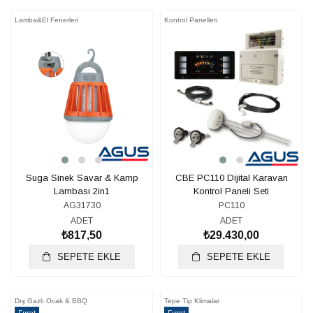
Lamba&El Fenerleri
Kontrol Panelleri
Suga Sinek Savar & Kamp
CBE PC110 Dijital Karavan
Lambası 2in1
Kontrol Paneli Seti
AG31730
PC110
ADET
ADET
₺817,50
₺29.430,00
SEPETE EKLE
SEPETE EKLE
Dış Gazlı Ocak & BBQ
Tepe Tip Klimalar