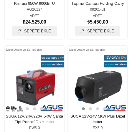
Kliması 950W 9000BTU
Taşıma Çantası Folding Carry
Dog House
AG20124
08201-01
ADET
ADET
₺24.525,00
₺5.450,00
SEPETE EKLE
SEPETE EKLE
Dizel Ortam ve Su Isıtıcılar
Dizel Ortam ve Su Isıtıcılar
SUGA 12V/24V/220V 5KW Çanta
SUGA 12V-24V 5KW Plus Dizel
Tipi Portatif Dizel Isıtıcı
Isıtıcı
PW5.0
EX5.0