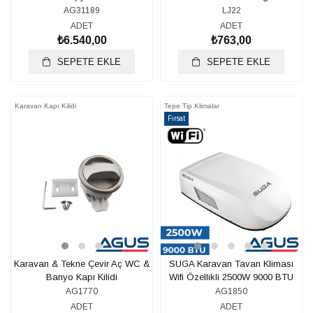
AG31189
LJ22
ADET
ADET
₺6.540,00
₺763,00
SEPETE EKLE
SEPETE EKLE
Karavan Kapı Kilidi
Tepe Tip Klimalar
Fırsat
Ürünü
Karavan & Tekne Çevir Aç WC &
SUGA Karavan Tavan Kliması
Banyo Kapı Kilidi
Wifi Özellikli 2500W 9000 BTU
AG1770
AG1850
ADET
ADET