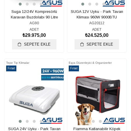
Suga 12/24V Kompresörlü
SUGA 12V Uyku - Park Tavan
Karavan Buzdolabı 90 Litre
Kliması 960W 9000BTU
AG90
AG20112
ADET
ADET
₺29.975,00
₺24.525,00
SEPETE EKLE
SEPETE EKLE
Tepe Tip Klimalar
Eşya Düzenleyici & Organizerler
Fırsat
Fırsat
Ürünü
Ürünü
SUGA 24V Uyku - Park Tavan
Fiamma Katlanabilir Köpek