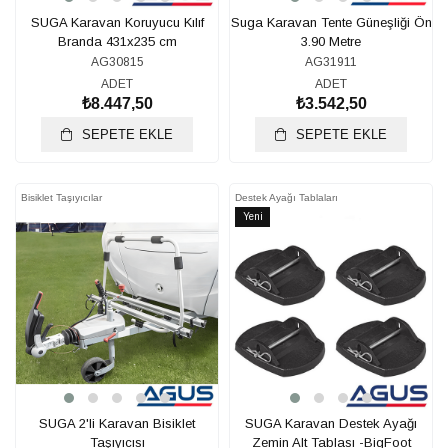
SUGA Karavan Koruyucu Kılıf
Suga Karavan Tente Güneşliği Ön
Branda 431x235 cm
3.90 Metre
AG30815
AG31911
ADET
ADET
₺8.447,50
₺3.542,50
SEPETE EKLE
SEPETE EKLE
Bisiklet Taşıyıcılar
Destek Ayağı Tablaları
Yeni
Ürün
SUGA 2'li Karavan Bisiklet
SUGA Karavan Destek Ayağı
Taşıyıcısı
Zemin Alt Tablası -BigFoot