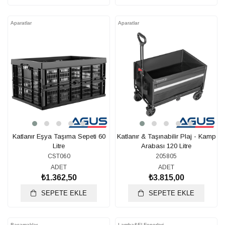
Aparatlar
Aparatlar
Katlanır Eşya Taşıma Sepeti 60
Katlanır & Taşınabilir Plaj - Kamp
Litre
Arabası 120 Litre
CST060
205805
ADET
ADET
₺1.362,50
₺3.815,00
SEPETE EKLE
SEPETE EKLE
Basamaklar
Lamba&El Fenerleri