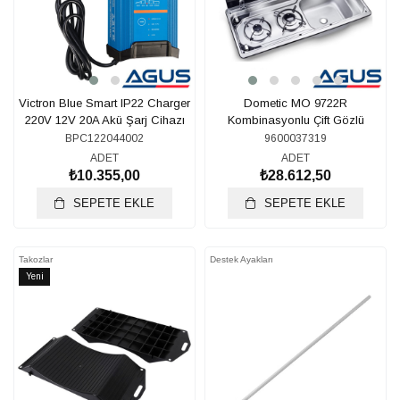
Victron Blue Smart IP22 Charger
Dometic MO 9722R
220V 12V 20A Akü Şarj Cihazı
Kombinasyonlu Çift Gözlü
Ocak&Eviye
BPC122044002
9600037319
ADET
ADET
₺10.355,00
₺28.612,50
SEPETE EKLE
SEPETE EKLE
Takozlar
Destek Ayakları
Yeni
Ürün