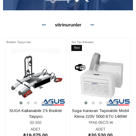
vitrinurunler
Bisiklet Taşıyıcılar
Yer Tipi Klimalar
Yeni
Ürün
SUGA Katlanabilir 2'li Bisiklet
Suga Karavan Taşınabilir Mobil
Taşıyıcı
Klima 220V 5000 BTU 1465W
03-302
YFA6-05C/3-W
ADET
ADET
₺19.075,00
₺30.520,00