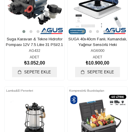
Suga Karavan & Tekne Hidrofor
SUGA 40x40cm Fanlı, Kumandalı,
Pompası 12V 7.5 Litre 31 PSI/2.1
Yağmur Sensörlü Heki
Bar
AG432
AG6000
ADET
ADET
₺3.052,00
₺10.900,00
SEPETE EKLE
SEPETE EKLE
Lamba&El Fenerleri
Kompresörlü Buzdolapları