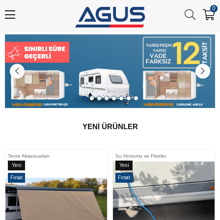
0
YENİ ÜRÜNLER
Tente Aksesuarları
Su Hortumu ve Fitreler
Yeni
Yeni
Ürün
Ürün
Fırsat
Fırsat
Ürünü
Ürünü