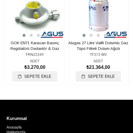
GOK EN71 Karavan Basınç
Alugas 27 Litre Valfli Dolumlu Gaz
Regülatörü Dedantör & Gaz
Tüpü Filtreli Dolum Ağızlı
Hortumu 30 mbar G12
FRN2234Y
TF272-MV
ADET
ADET
₺3.270,00
₺21.364,00
SEPETE EKLE
SEPETE EKLE
Kurumsal
Anasayfa
Hakkımızda