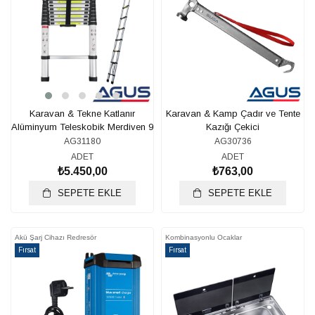
Karavan & Tekne Katlanır
Karavan & Kamp Çadır ve Tente
Alüminyum Teleskobik Merdiven 9
Kazığı Çekici
Basamaklı 3.2 Metre
AG31180
AG30736
ADET
ADET
₺5.450,00
₺763,00
SEPETE EKLE
SEPETE EKLE
Akü Şarj Cihazı Redresör
Kombinasyonlu Ocaklar
Fırsat
Fırsat
Ürünü
Ürünü