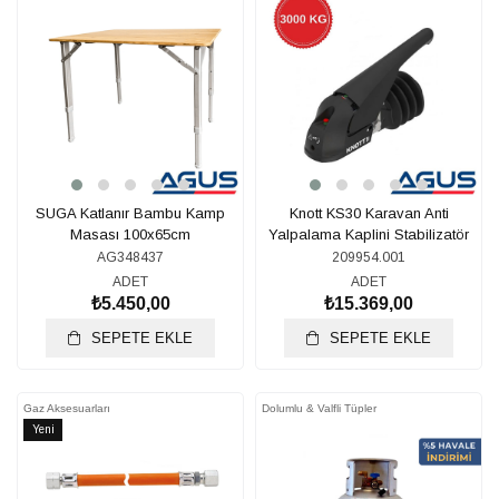
Ürün
SUGA Katlanır Bambu Kamp
Knott KS30 Karavan Anti
Masası 100x65cm
Yalpalama Kaplini Stabilizatör
AG348437
209954.001
ADET
ADET
₺5.450,00
₺15.369,00
SEPETE EKLE
SEPETE EKLE
Gaz Aksesuarları
Dolumlu & Valfli Tüpler
Yeni
Ürün