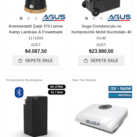
Brennenstuhl Şarjlı 370 Lümen
Suga Donduruculu ve
Kamp Lambası & Powerbank
Kompresörlü Mobil Buzdolabı 40
LT
1171800
AG40
ADET
ADET
₺4.087,50
₺23.980,00
SEPETE EKLE
SEPETE EKLE
Kompresörlü Buzdolapları
Tepe Tip Klimalar