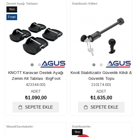
Destek Ayağı Tablaları
Stabilizatör Kilitleri
Yeni
Ürün
Fırsat
Ürünü
KNOTT Karavan Destek Ayağı
Knott Stabilizatör Güvenlik Kilidi &
Zemin Alt Tablası -BigFoot
Güvenlik Topu
423344.001
210174.001
ADET
ADET
₺1.090,00
₺1.635,00
SEPETE EKLE
SEPETE EKLE
Masa&Sandalyeler
Stabilizatörler
Yeni