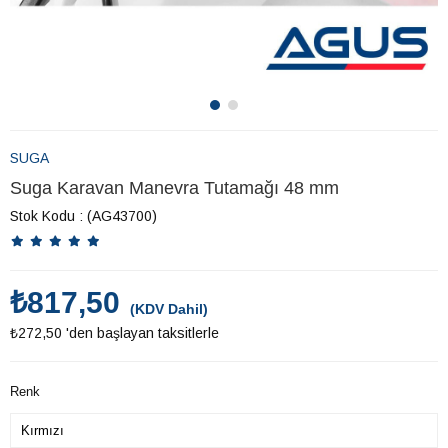
SUGA
Suga Karavan Manevra Tutamağı 48 mm
Stok Kodu
(AG43700)
₺817,50
(KDV Dahil)
₺272,50
'den başlayan taksitlerle
Renk