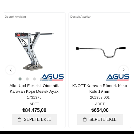
Destek Ayakları
Destek Ayakları
Alko Up4 Elektrikli Otomatik
KNOTT Karavan Römork Kriko
Karavan Köşe Destek Ayak
Kolu 19 mm
1731376
201858.001
ADET
ADET
₺84.475,00
₺654,00
SEPETE EKLE
SEPETE EKLE