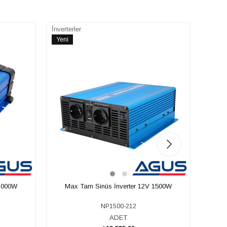
İnverterler
İnverte
Yeni
Yeni
Ürün
Ürün
 1000W
Max Tam Sinüs İnverter 12V 1500W
Ma
NP1500-212
ADET