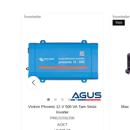
İnverterler
İnverterler
Yeni
Ürün
Victron Phoenix 12 V 500 VA Tam Sinüs
Max 
İnverter
PIN121501200
ADET