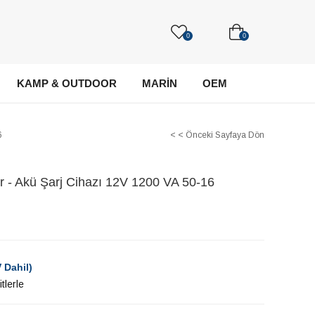
0
0
KAMP & OUTDOOR
MARİN
OEM
6
< < Önceki Sayfaya Dön
er - Akü Şarj Cihazı 12V 1200 VA 50-16
 Dahil)
tlerle