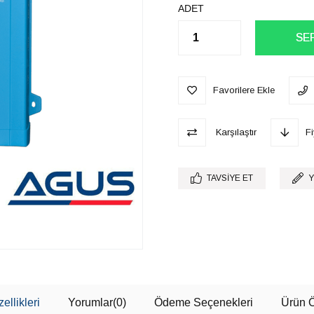
ADET
Favorilere Ekle
Karşılaştır
F
TAVSIYE ET
Y
ellikleri
Yorumlar
(0)
Ödeme Seçenekleri
Ürün Ö