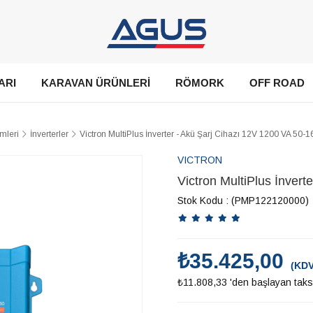
ARI
KARAVAN ÜRÜNLERİ
RÖMORK
OFF ROAD
mleri
İnverterler
Victron MultiPlus İnverter - Akü Şarj Cihazı 12V 1200 VA 50-1
VICTRON
Victron MultiPlus İnvert
Stok Kodu
(PMP122120000)
₺35.425,00
(KDV
₺11.808,33
'den başlayan taksi