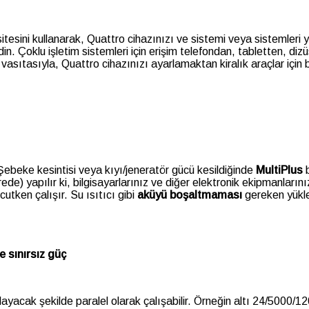
sini kullanarak, Quattro cihazınızı ve sistemi veya sistemleri y
din. Çoklu işletim sistemleri için erişim telefondan, tabletten, diz
sıtasıyla, Quattro cihazınızı ayarlamaktan kiralık araçlar için b
 Şebeke kesintisi veya kıyı/jeneratör gücü kesildiğinde
MultiPlus
b
rede) yapılır ki, bilgisayarlarınız ve diğer elektronik ekipmanları
utken çalışır. Su ısıtıcı gibi
aküyü boşaltmaması
gereken yükler
 sınırsız güç
layacak şekilde paralel olarak çalışabilir. Örneğin altı 24/5000/