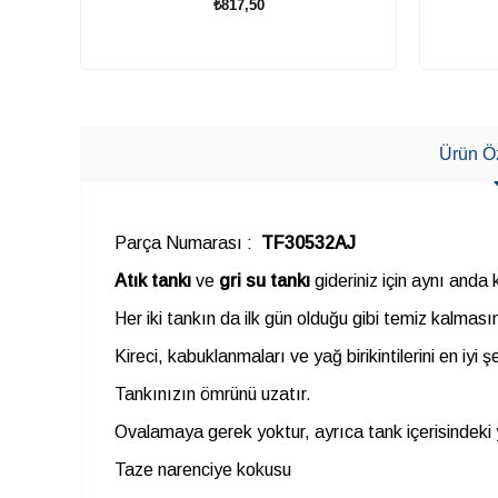
₺817,50
SEPETE EKLE
Ürün Öz
Parça Numarası :
TF30532AJ
Atık tankı
ve
gri su tankı
gideriniz için aynı anda 
Her iki tankın da ilk gün olduğu gibi temiz kalması
Kireci, kabuklanmaları ve yağ birikintilerini en iyi şe
Tankınızın ömrünü uzatır.
Ovalamaya gerek yoktur, ayrıca tank içerisindeki y
Taze narenciye kokusu