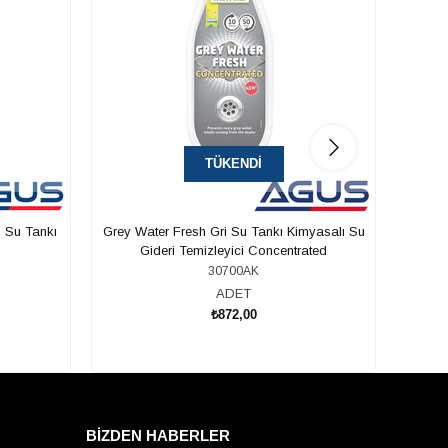
TÜKENDI
i Su Tankı
Grey Water Fresh Gri Su Tankı Kimyasalı Su
Aqua K
Gideri Temizleyici Concentrated
30700AK
ADET
₺872,00
BİZDEN HABERLER