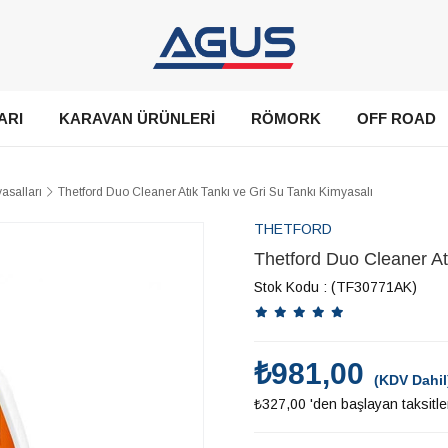
ARI
KARAVAN ÜRÜNLERİ
RÖMORK
OFF ROAD
asalları
Thetford Duo Cleaner Atık Tankı ve Gri Su Tankı Kimyasalı
THETFORD
Thetford Duo Cleaner At
Stok Kodu
(TF30771AK)
₺981,00
(KDV Dahil
₺327,00
'den başlayan taksitle