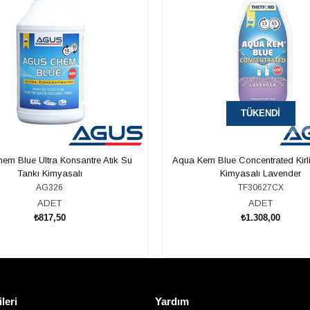
TÜKENDI
em Blue Ultra Konsantre Atık Su
Aqua Kem Blue Concentrated Kirl
Tankı Kimyasalı
Kimyasalı Lavender
AG326
TF30627CX
ADET
ADET
₺817,50
₺1.308,00
SEPETE EKLE
ileri
Yardım