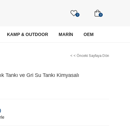
0
0
KAMP & OUTDOOR
MARİN
OEM
< < Önceki Sayfaya Dön
ık Tankı ve Gri Su Tankı Kimyasalı
)
rle