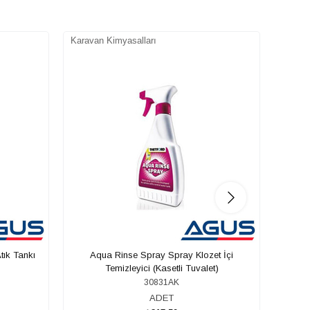
Karavan Kimyasalları
Karava
tık Tankı
Aqua Rinse Spray Spray Klozet İçi
Reich 
Temizleyici (Kasetli Tuvalet)
30831AK
ADET