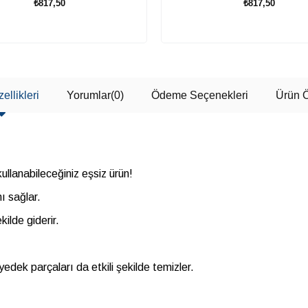
₺817,50
₺817,50
SEPETE EKLE
SEPETE EKLE
ellikleri
Yorumlar
(0)
Ödeme Seçenekleri
Ürün Ö
kullanabileceğiniz eşsiz ürün!
nı sağlar.
kilde giderir.
edek parçaları da etkili şekilde temizler.