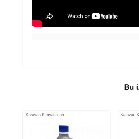
Bu ü
Karavan Kimyasalları
Karavan K