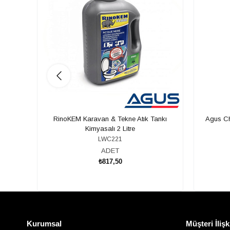
RinoKEM Karavan & Tekne Atık Tankı
Agus Ch
Kimyasalı 2 Litre
LWC221
ADET
₺817,50
SEPETE EKLE
Kurumsal
Müşteri İlişk