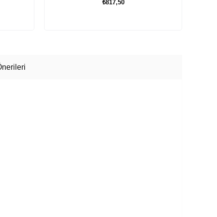
₺817,50
SEPETE EKLE
nerileri