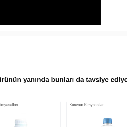
rünün yanında bunları da tavsiye ediy
imyasalları
Karavan Kimyasalları