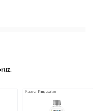
oruz.
Karavan Kimyasalları
Karava