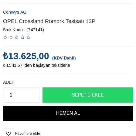
ConWys AG
OPEL Crossland Römork Tesisatı 13P
Stok Kodu
(747141)
₺13.625,00
(KDV Dahil)
₺4.541,67
'den başlayan taksitlerle
ADET
Favorilere Ekle