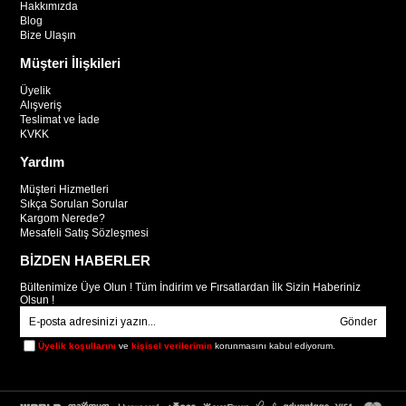
Hakkımızda
Blog
Bize Ulaşın
Müşteri İlişkileri
Üyelik
Alışveriş
Teslimat ve İade
KVKK
Yardım
Müşteri Hizmetleri
Sıkça Sorulan Sorular
Kargom Nerede?
Mesafeli Satış Sözleşmesi
BİZDEN HABERLER
Bültenimize Üye Olun ! Tüm İndirim ve Fırsatlardan İlk Sizin Haberiniz
Olsun !
Gönder
Üyelik koşullarını
ve
kişisel verilerimin
korunmasını kabul ediyorum.