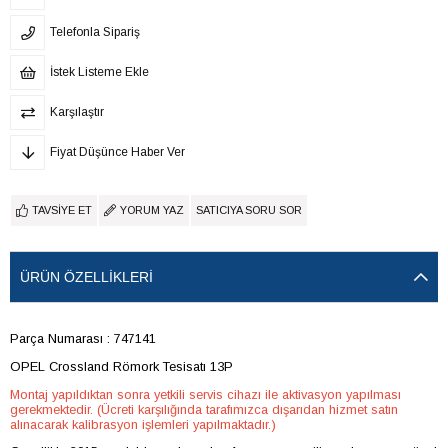
Telefonla Sipariş
İstek Listeme Ekle
Karşılaştır
Fiyat Düşünce Haber Ver
TAVSIYE ET
YORUM YAZ
SATICIYA SORU SOR
ÜRÜN ÖZELLIKLERI
Parça Numarası : 747141
OPEL Crossland Römork Tesisatı 13P
Montaj yapıldıktan sonra yetkili servis cihazı ile aktivasyon yapılması
gerekmektedir. (Ücreti karşılığında tarafımızca dışarıdan hizmet satın
alınacarak kalibrasyon işlemleri yapılmaktadır.)