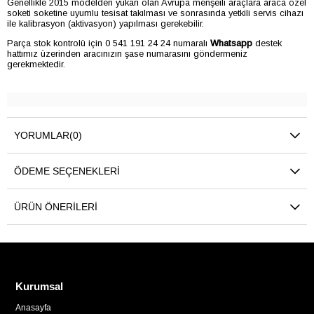
Genellikle 2015 modelden yukarı olan Avrupa menşeili araçlara araca özel
soketi soketine uyumlu tesisat takılması ve sonrasında yetkili servis cihazı
ile kalibrasyon (aktivasyon) yapılması gerekebilir.
Parça stok kontrolü için 0 541 191 24 24 numaralı
Whatsapp
destek
hattımız üzerinden aracınızın şase numarasını göndermeniz
gerekmektedir.
YORUMLAR
(0)
ÖDEME SEÇENEKLERI
ÜRÜN ÖNERILERI
Kurumsal
Anasayfa