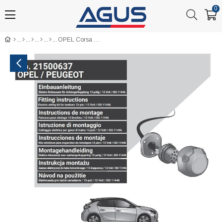
0
OPEL Corsa F 2019- Römork Tesisat 13P