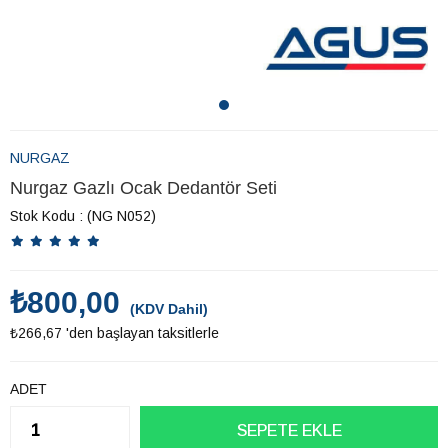
NURGAZ
Nurgaz Gazlı Ocak Dedantör Seti
Stok Kodu
(NG N052)
₺800,00
(KDV Dahil)
₺266,67
'den başlayan taksitlerle
ADET