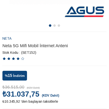
NETA
Neta 5G Mifi Mobil İnternet Anteni
Stok Kodu
(SET152)
15
%
İndirim
₺36.515,00
(KDV Dahil)
₺31.037,75
(KDV Dahil)
₺10.345,92
'den başlayan taksitlerle