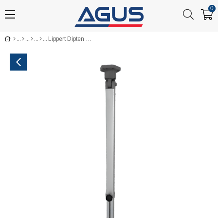
0
Lippert Dipten Kırmalı Mafsallı & Ayarlanabilir Katlanır Karavan Masa Ayağı