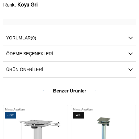
Renk:
Koyu Gri
YORUMLAR
(0)
ÖDEME SEÇENEKLERI
ÜRÜN ÖNERILERI
Benzer Ürünler
Masa Ayakları
Masa Ayakları
Fırsat
Yeni
Ürünü
Ürün