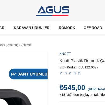
ARI
KARAVAN ÜRÜNLERİ
RÖMORK
OFF ROAD
ömork Çamurluğu 220 mm
KNOTT
Knott Plastik Römork 
Stok Kodu
(6BJ122.002)
₺545,00
(KDV Dahil
₺181,67
'den başlayan taksitle