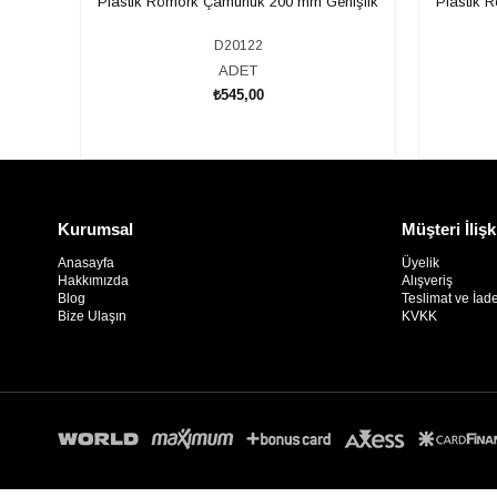
Plastik Römork Çamurluk 200 mm Genişlik
Plastik 
D20122
ADET
₺545,00
SEPETE EKLE
Kurumsal
Müşteri İlişk
Anasayfa
Üyelik
Hakkımızda
Alışveriş
Blog
Teslimat ve İad
Bize Ulaşın
KVKK