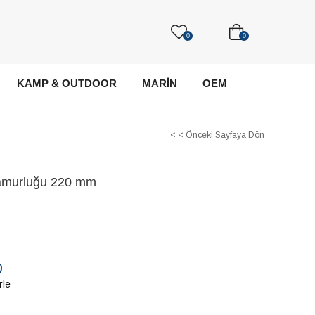
0
0
KAMP & OUTDOOR
MARİN
OEM
< < Önceki Sayfaya Dön
Çamurluğu 220 mm
)
rle