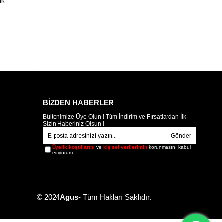
uk
BİZDEN HABERLER
Bültenimize Üye Olun ! Tüm İndirim ve Fırsatlardan İlk
Sizin Haberiniz Olsun !
Gönder
Üyelik koşullarını
ve
kişisel verilerimin
korunmasını kabul
ediyorum.
© 2024
Agus
- Tüm Hakları Saklıdır.