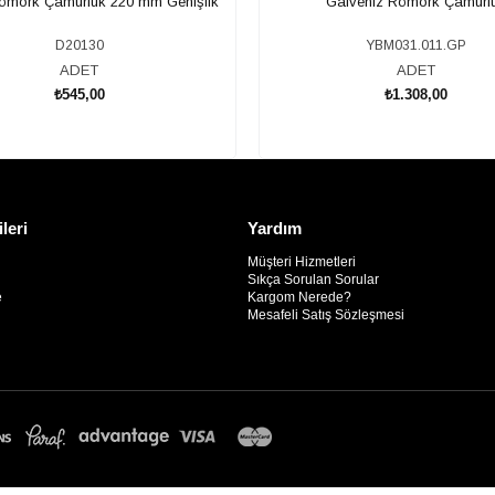
Römork Çamurluk 220 mm Genişlik
Galveniz Römork Çamurl
D20130
YBM031.011.GP
ADET
ADET
₺545,00
₺1.308,00
SEPETE EKLE
SEPETE EKLE
ileri
Yardım
Müşteri Hizmetleri
Sıkça Sorulan Sorular
e
Kargom Nerede?
Mesafeli Satış Sözleşmesi