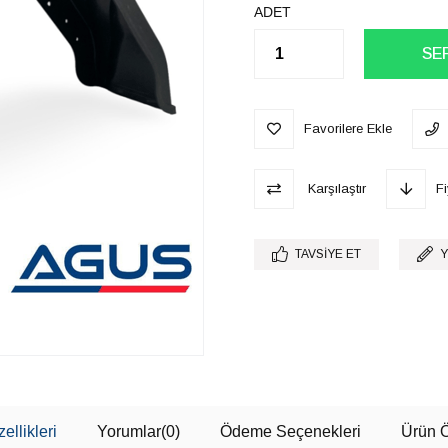
ADET
Favorilere Ekle
Karşılaştır
F
TAVSIYE ET
Y
ellikleri
Yorumlar
(0)
Ödeme Seçenekleri
Ürün Ö