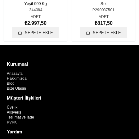
Yeşil 900 Kg
Set
244084
P290037501
ADET
ADET
₺2.997,50
₺817,50
SEPETE EKLE
SEPETE EKLE
Kurumsal
Anasayfa
Hakkımızda
Blog
Bize Ulaşın
Müşteri İlişkileri
Üyelik
Alışveriş
Teslimat ve İade
KVKK
Yardım