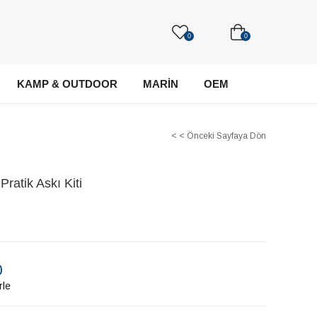
0
0
KAMP & OUTDOOR
MARİN
OEM
< < Önceki Sayfaya Dön
ratik Askı Kiti
)
rle