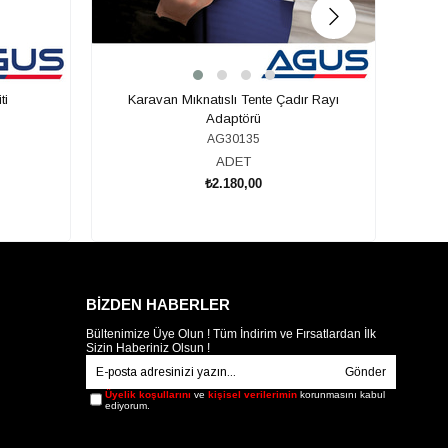
ti
Karavan Mıknatıslı Tente Çadır Rayı
Karava
Adaptörü
AG30135
ADET
₺2.180,00
SEPETE EKLE
BİZDEN HABERLER
Bültenimize Üye Olun ! Tüm İndirim ve Fırsatlardan İlk
Sizin Haberiniz Olsun !
Gönder
Üyelik koşullarını
ve
kişisel verilerimin
korunmasını kabul
ediyorum.