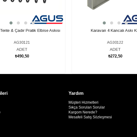
ente & Çadır Pratik Elbise Askısı
Karavan 4 Kancalı Askı Ki
AG30121
AG30122
ADET
ADET
₺490,50
₺272,50
SEPETE EKLE
SEPETE EKLE
ileri
Yardım
Müşteri Hizmetleri
Sıkça Sorulan Sorular
e
Kargom Nerede?
Mesafeli Satış Sözleşmesi