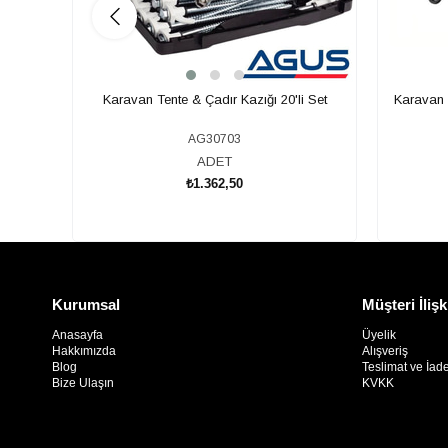
Karavan Tente & Çadır Kazığı 20'li Set
Karavan T
AG30703
ADET
₺1.362,50
SEPETE EKLE
Kurumsal
Müşteri İlişk
Anasayfa
Üyelik
Hakkımızda
Alışveriş
Blog
Teslimat ve İad
Bize Ulaşın
KVKK