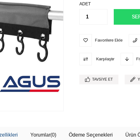
ADET
Favorilere Ekle
Karşılaştır
F
TAVSIYE ET
Y
ellikleri
Yorumlar
(0)
Ödeme Seçenekleri
Ürün Ö