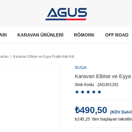
ARI
KARAVAN ÜRÜNLERİ
RÖMORK
OFF ROAD
arları
Karavan Elbise ve Eşya Pratik Askı Kiti
SUGA
Karavan Elbise ve Eşya P
Stok Kodu
(AG30120)
₺490,50
(KDV Dahil
₺245,25
'den başlayan taksitle