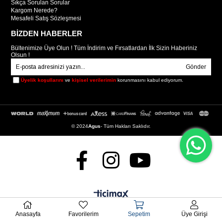
Sıkça Sorulan Sorular
Kargom Nerede?
Mesafeli Satış Sözleşmesi
BİZDEN HABERLER
Bültenimize Üye Olun ! Tüm İndirim ve Fırsatlardan İlk Sizin Haberiniz
Olsun !
Gönder
Üyelik koşullarını
ve
kişisel verilerimin
korunmasını kabul ediyorum.
© 2024
Agus
- Tüm Hakları Saklıdır.
Anasayfa
Favorilerim
Sepetim
Üye Girişi