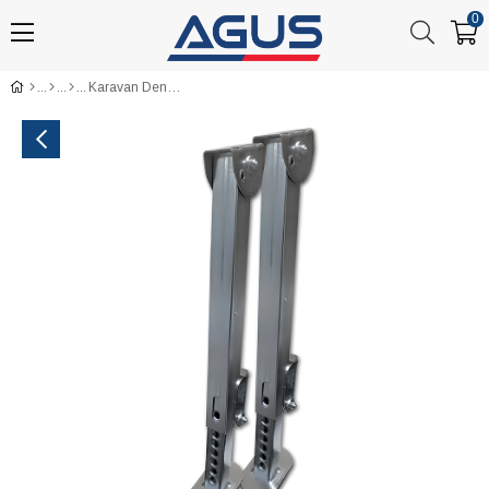
0
Karavan Dengeleyici Katlanır İlave Destek Ayağı 38 cm