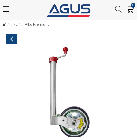
0
Alko Premium 300 kg Krikolu Kilo Ölçerli Ön Destek Tekeri