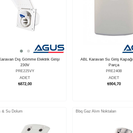
aravan Dış Gömme Elektrik Girişi
ABL Karavan Su Giriş Kapağı
230V
Parça
PRE225VY
PRE240B
ADET
ADET
₺872,00
₺904,70
SEPETE EKLE
SEPETE EKLE
ş & Su Dolum
Bbq Gaz Alım Noktaları