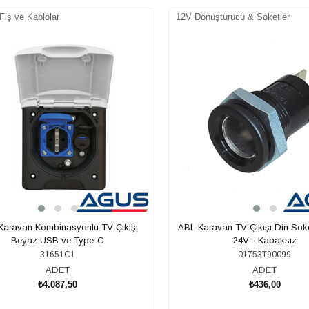
 Fiş ve Kablolar
12V Dönüştürücü & Soketler
Karavan Kombinasyonlu TV Çıkışı
ABL Karavan TV Çıkışı Din Soke
Beyaz USB ve Type-C
24V - Kapaksız
31651C1
01753T90099
ADET
ADET
₺4.087,50
₺436,00