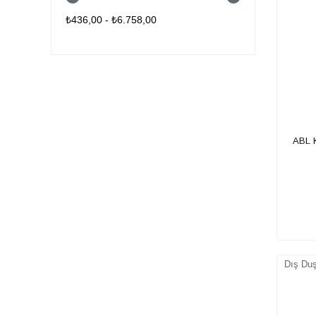
₺436,00 - ₺6.758,00
ABL K
Dış Du