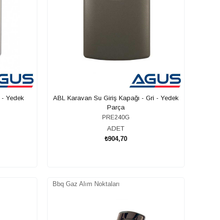
 - Yedek
ABL Karavan Su Giriş Kapağı - Gri - Yedek
Parça
PRE240G
ADET
₺904,70
SEPETE EKLE
Bbq Gaz Alım Noktaları