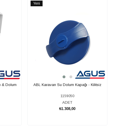
Yeni
Ürün
ı & Dolum
ABL Karavan Su Dolum Kapağı - Kilitsiz
1159050
ADET
₺1.308,00
SEPETE EKLE