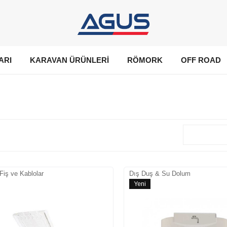
ARI
KARAVAN ÜRÜNLERİ
RÖMORK
OFF ROAD
 Fiş ve Kablolar
Dış Duş & Su Dolum
Yeni
Ürün