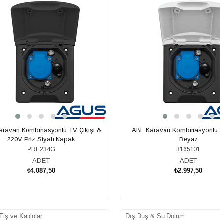
aravan Kombinasyonlu TV Çıkışı &
ABL Karavan Kombinasyonlu T
220V Priz Siyah Kapak
Beyaz
PRE234G
3165101
ADET
ADET
₺4.087,50
₺2.997,50
SEPETE EKLE
SEPETE EKLE
 Fiş ve Kablolar
Dış Duş & Su Dolum