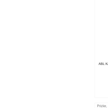
ABL K
Prizler,